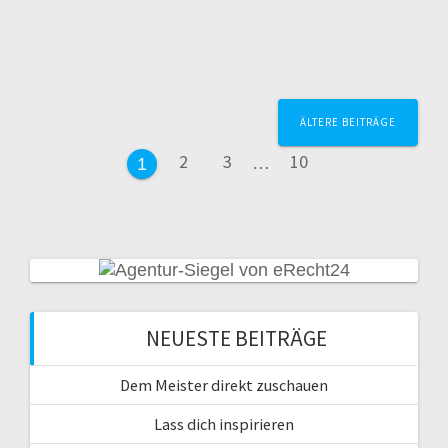
Beitragsnavigation
ÄLTERE BEITRÄGE
Seite
Seite
Seite
2
3
10
…
Seite
1
NEUESTE BEITRÄGE
Dem Meister direkt zuschauen
Lass dich inspirieren