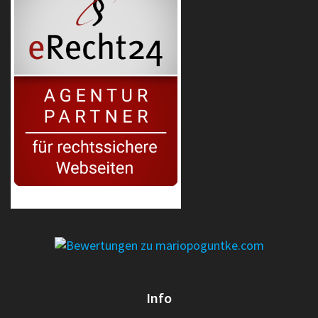
erecht24-siegel-agenturpartner-rot-gross
Info