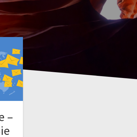
e –
ie