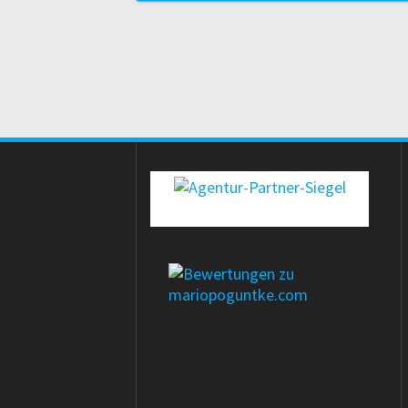
erecht24-siegel-agenturpartner-rot-gross