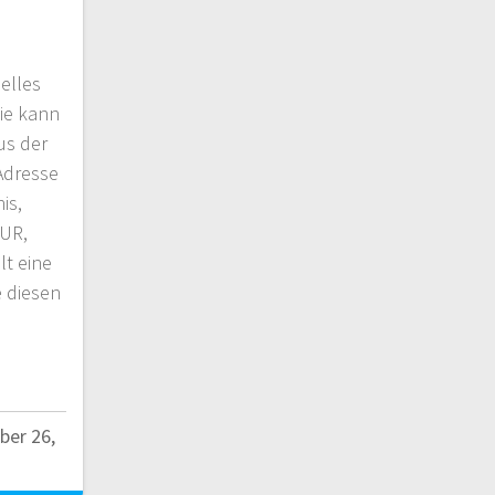
elles
Wie kann
us der
Adresse
is,
 UR,
lt eine
e diesen
er 26,