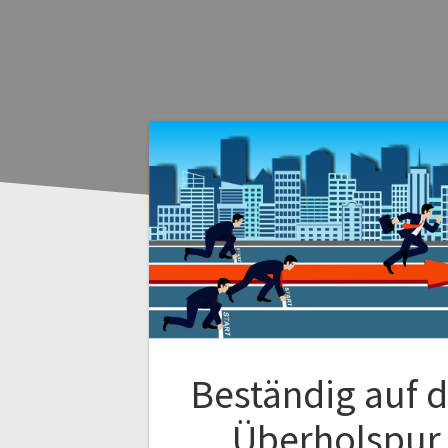
Beständig auf d
Überholspur