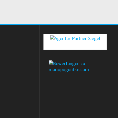
erecht24-siegel-agenturpartner-rot-gross