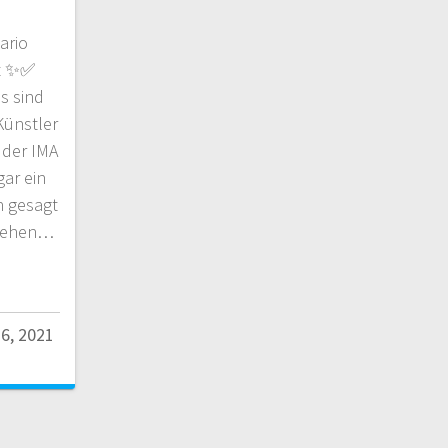
ario
rt ✨✅
s sind
Künstler
 der IMA
gar ein
h gesagt
 sehen…
6, 2021