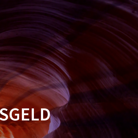
BLOG
PREISE
GRAFIKDESIGN
PHILOSOPHIE
REFERENZEN
GELD