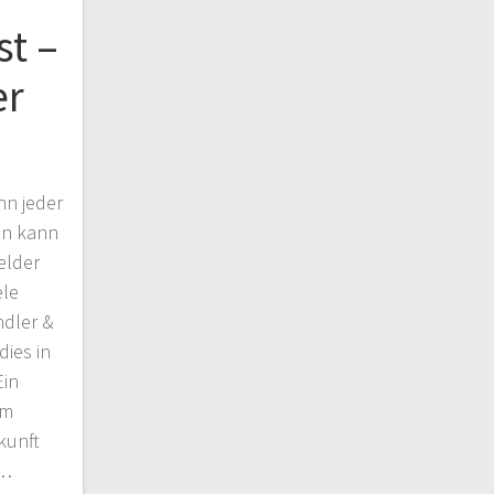
st –
er
nn jeder
den kann
elder
ele
ndler &
dies in
Ein
em
kunft
n…