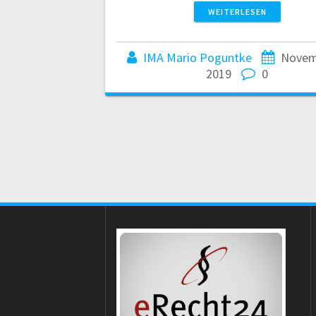
WEITERLESEN
IMA Mario Poguntke
Novem
2019
0