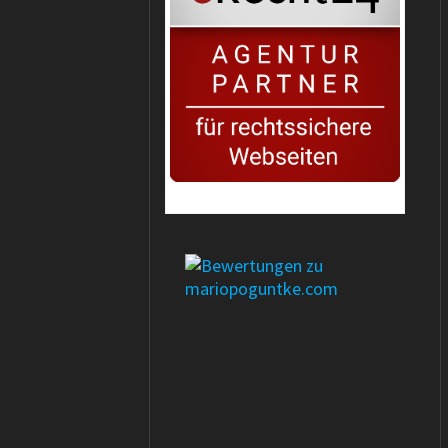
erecht24-siegel-agenturpartner-rot-gross