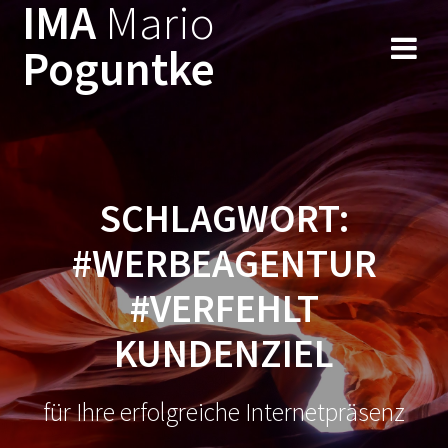
IMA
Mario
Zum
Inhalt
Poguntke
springen
SCHLAGWORT:
#WERBEAGENTUR
#VERFEHLT
KUNDENZIEL
für Ihre erfolgreiche Internetpräsenz