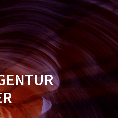
BLOG
PREISE
GRAFIKDESIGN
PHILOSOPHIE
REFERENZEN
GENTUR
ER