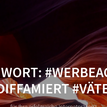
STARTSEITE
KONTAKT
GWORT:
#WERBEA
DIFFAMIERT #VÄT
für Ihre erfolgreiche Internetpräsenz