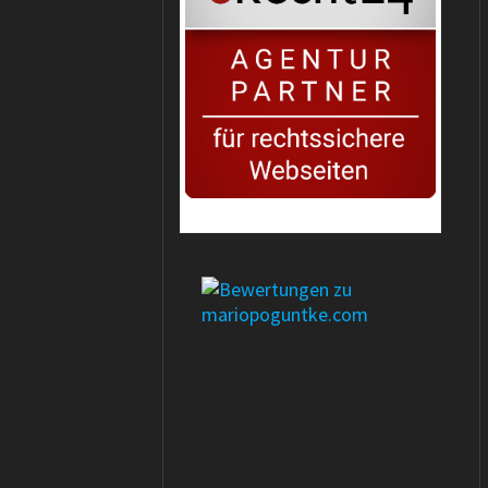
erecht24-siegel-agenturpartner-rot-gross