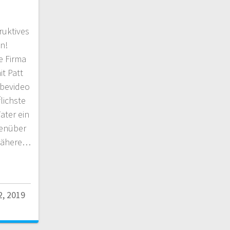
ruktives
n!
e Firma
t Patt
rbevideo
flichste
Vater ein
genüber
 nähere…
2, 2019