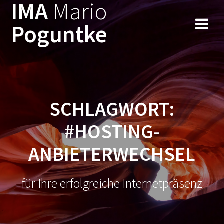
IMA
Mario
Zum
Inhalt
Poguntke
springen
SCHLAGWORT:
#HOSTING-
ANBIETERWECHSEL
für Ihre erfolgreiche Internetpräsenz