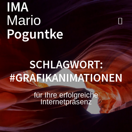
IMA
Zum
Inhalt
Mario
springen
Poguntke
SCHLAGWORT:
#GRAFIKANIMATIONEN
für Ihre erfolgreiche
Internetpräsenz