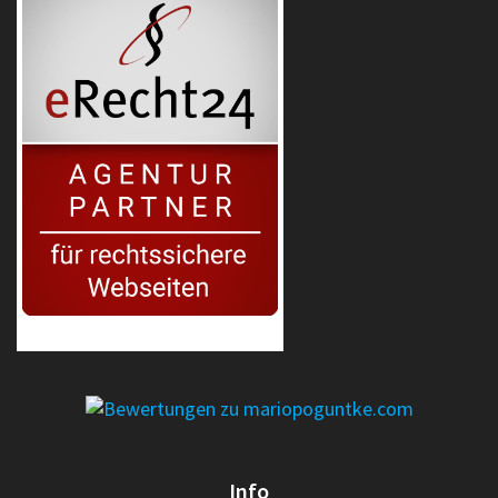
erecht24-siegel-agenturpartner-rot-gross
Info