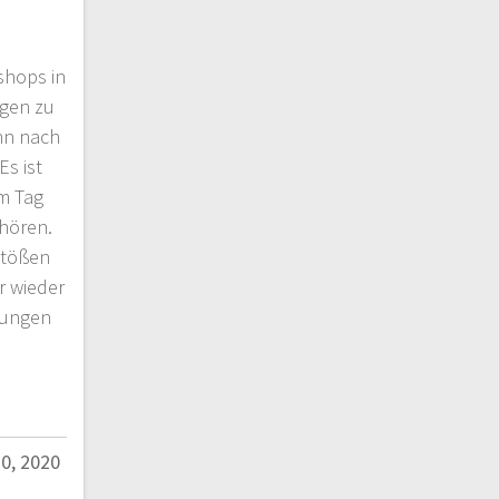
shops in
ngen zu
nn nach
Es ist
em Tag
hören.
stößen
 wieder
rungen
0, 2020