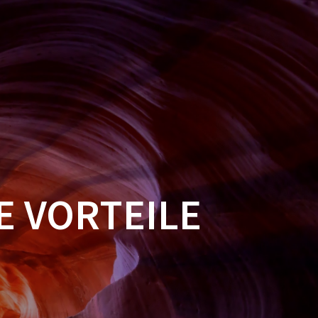
BLOG
PREISE
GRAFIKDESIGN
PHILOSOPHIE
REFERENZEN
E VORTEILE