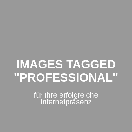
IMA
Zum
Inhalt
Mario
springen
Poguntke
IMAGES TAGGED
"PROFESSIONAL"
für Ihre erfolgreiche
Internetpräsenz