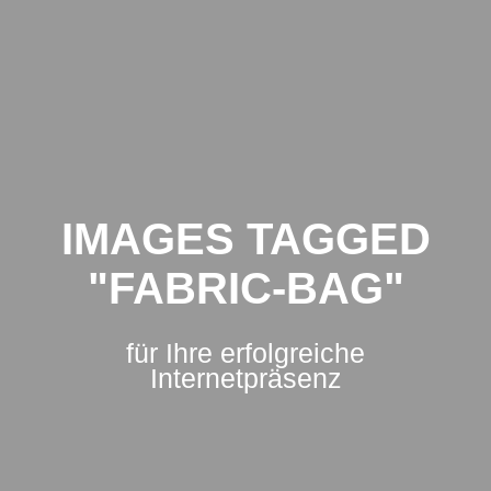
IMA
Zum
Inhalt
Mario
springen
Poguntke
IMAGES TAGGED
"FABRIC-BAG"
für Ihre erfolgreiche
Internetpräsenz